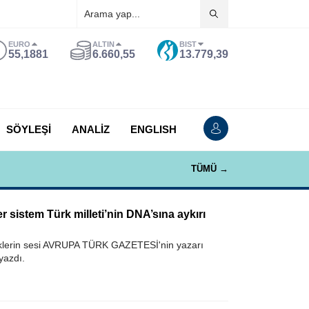
EURO
ALTIN
BIST
55,1881
6.660,55
13.779,39
SÖYLEŞİ
ANALİZ
ENGLISH
TÜMÜ →
 sistem Türk milleti’nin DNA’sına aykırı
rklerin sesi AVRUPA TÜRK GAZETESİ'nin yazarı
yazdı.