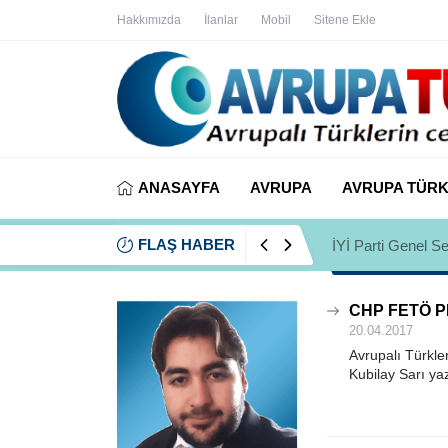
Hakkımızda
İlanlar
Mobil
Sitene Ekle
ANASAYFA
AVRUPA
AVRUPA TÜRK
FLAŞ HABER
İYİ Partili Ayfer
CHP FETÖ PKK
20.04.2017
Avrupalı Türkl
Kubilay Sarı ya