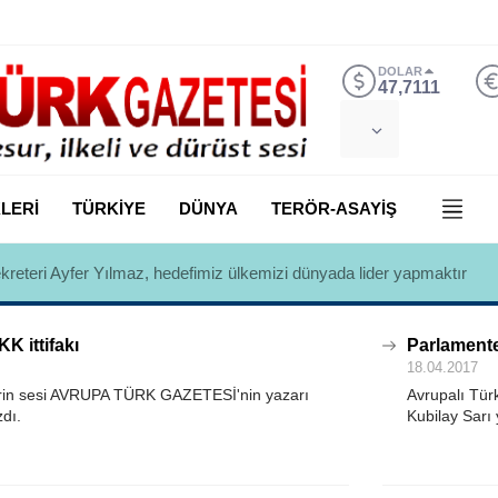
DOLAR
47,7111
LERİ
TÜRKİYE
DÜNYA
TERÖR-ASAYİŞ
 Yılmaz, Özlem Kardeş Sancar’a gündemi değerlendirdi
 ittifakı
Parlamenter
18.04.2017
erin sesi AVRUPA TÜRK GAZETESİ'nin yazarı
Avrupalı Tü
zdı.
Kubilay Sarı 