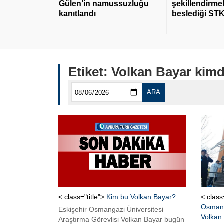
Gülen’in namussuzluğu
şekillendirmek
kanıtlandı
beslediği STK
Etiket:
Volkan Bayar kimd
ARA
< class="title">
Kim bu Volkan Bayar?
< class
Osmanga
Eskişehir Osmangazi Üniversitesi
Volkan B
Araştırma Görevlisi Volkan Bayar bugün