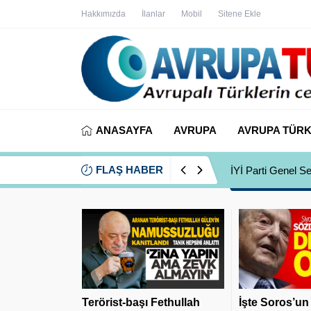
Hakkımızda
İlanlar
Mobil
Sitene Ekle
ANASAYFA
AVRUPA
AVRUPA TÜRK
FLAŞ HABER
İYİ Parti Genel S
Terörist-başı Fethullah
İşte Soros’un