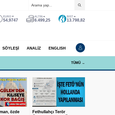
EURO
ALTIN
BIST
54,9747
6.499,25
13.798,82
SÖYLEŞİ
ANALİZ
ENGLISH
TÜMÜ →
man, özde
Fethullahçı Terör