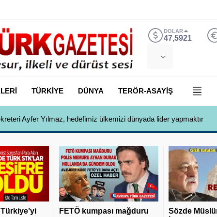
DOLAR
47,5921
LERİ
TÜRKİYE
DÜNYA
TERÖR-ASAYİŞ
ekreteri Ayfer Yılmaz, hedefimiz ülkemizi dünyada lider yapmaktır
 Türkiye’yi
FETÖ kumpası mağduru
Sözde Müslü