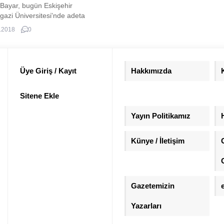
 Bayar, bugün Eskişehir
azi Üniversitesi'nde adeta
 yaptı. Volkan Bayar, biri Eğitim
.2018
0
esi Dekan Yardımcısı olmak üzere
ehir Üniversitesi personelini
 saldırı sonucu öldürdü. İşte
Bayar'a dair detaylar
Üye Giriş / Kayıt
Hakkımızda
Sitene Ekle
Yayın Politikamız
Künye / İletişim
Gazetemizin
Yazarları