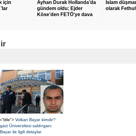
 için
Ayhan Durak Hollanda’da
İslam düşmanı
’lar
gündem oldu; Ejder
olarak Fethu
Köse’den FETÖ’ye dava
ir
="title">
Volkan Bayar kimdir?
zi Üniversitesi saldırganı
ayar ile ilgili detaylar