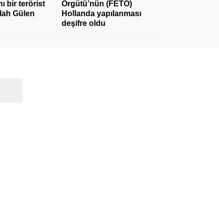
 bir terörist
Örgütü’nün (FETÖ)
llah Gülen
Hollanda yapılanması
deşifre oldu