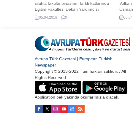
silahla fakülte binasının farklı katlarında
Volkan
Eğitim Fakültesi Dekan Yardımcısı
Osmang
Mikail Yalçın, Fakülte Sekreteri Fatih
katliam
05.04.2018
0
05.04
Özmutlu, Araştırma Görevlisi Yasir
Fakült
Armağan ve Öğretim Üyesi Yrd. Doç.
4 Eskiş
Dr. Serdar Çağlak’ı öldürdü. Üniversite
silahlı
içinden gelen açıklamalar oldukça dikkat
Volkan 
çekici. İşte şu ana kadar Volkan Bayar'la
ilgili...
Avrupa Türk Gazetesi | European Turkish
Newspaper
Copyright © 2013-2022 Tüm hakları saklıdır. / All
Rights Reserved.
Application pek yakında okurlarımızla olacak.