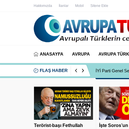
Hakkımızda
İlanlar
Mobil
Sitene Ekle
ANASAYFA
AVRUPA
AVRUPA TÜRK
FLAŞ HABER
İYİ Partili Ayfer
Terörist-başı Fethullah
İşte Soros’un