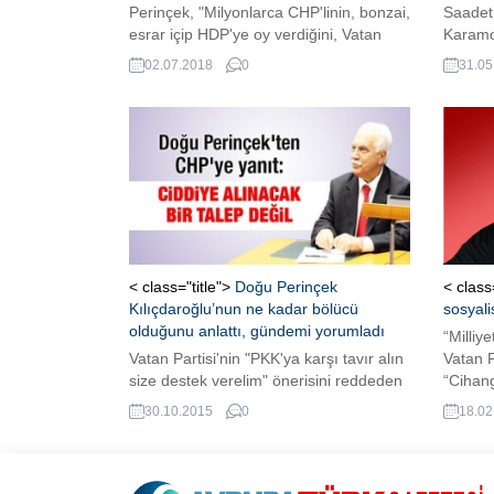
Perinçek, "Milyonlarca CHP'linin, bonzai,
Saadet
esrar içip HDP'ye oy verdiğini, Vatan
Karamol
Partisi tabanının da duman altı
Başkanı
02.07.2018
0
31.05
kaldığını" söyledi.
Genel 
Hazira
seçimle
için ba
toplana
Akşener
< class="title">
Doğu Perinçek
< class
Kılıçdaroğlu’nun ne kadar bölücü
sosyalis
olduğunu anlattı, gündemi yorumladı
“Milliye
Vatan Partisi'nin "PKK'ya karşı tavır alın
Vatan P
size destek verelim" önerisini reddeden
“Cihang
ancak seçimlere az günler kala Vatan
“Faşist
30.10.2015
0
18.02
Partisi'nden destek isteyen CHP'ye bir
kafala
yanıt daha geldi. Vatan Partisi Genel
Bunlar…
Başkanı Doğu Perinçek, "CHP
“Ulusal
bölücülüğe karşı tavır almak istemiyor.
neolibe