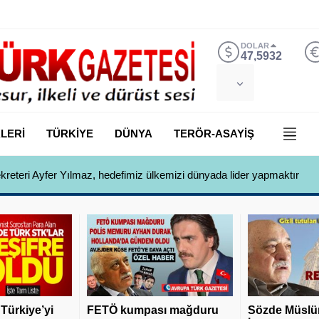
DOLAR
47,5932
LERİ
TÜRKİYE
DÜNYA
TERÖR-ASAYİŞ
 Yılmaz, Özlem Kardeş Sancar’a gündemi değerlendirdi
 Türkiye’yi
FETÖ kumpası mağduru
Sözde Müslü