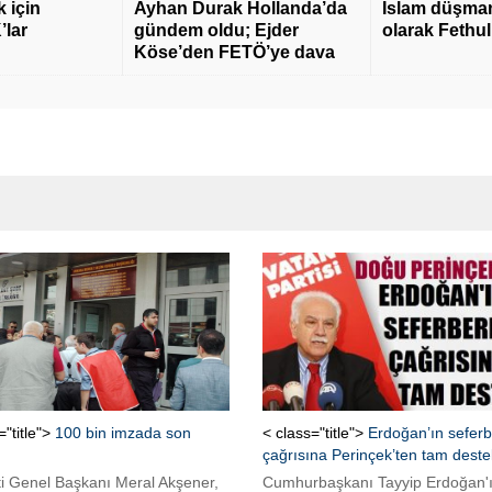
 için
Ayhan Durak Hollanda’da
İslam düşmanı
’lar
gündem oldu; Ejder
olarak Fethu
Köse’den FETÖ’ye dava
="title">
100 bin imzada son
< class="title">
Erdoğan’ın seferb
çağrısına Perinçek’ten tam deste
ti Genel Başkanı Meral Akşener,
Cumhurbaşkanı Tayyip Erdoğan'