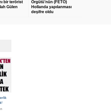
 bir terörist
Örgütü’nün (FETÖ)
llah Gülen
Hollanda yapılanması
deşifre oldu
erlik
k!
ın