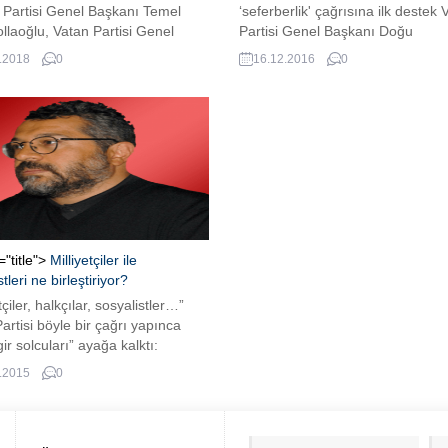
 Partisi Genel Başkanı Temel
‘seferberlik' çağrısına ilk destek 
laoğlu, Vatan Partisi Genel
Partisi Genel Başkanı Doğu
 Doğu Perinçek ve Adalet Partisi
Perinçek'ten geldi.
.2018
0
16.12.2016
0
Başkanı Vecdet Öz, 24
n’da yapılacak cumhurbaşkanlığı
rine 100 bin imza ile katılmak
şvuru yaptı. 4 Mayıs’tan bu yana
n imza sayısı 434 bin 602. Meral
...
="title">
Milliyetçiler ile
tleri ne birleştiriyor?
tçiler, halkçılar, sosyalistler…”
artisi böyle bir çağrı yapınca
ir solcuları” ayağa kalktı:
ler..!” Soğuk Savaş’ın zehirlediği
.2015
0
rdan başka türlüsü düşünülemez.
 “Türk’üm”diyene ırkçı diyor.
cıyım” diyene faşist diyor. Bu
ralizm yetiştirmeleri her yanda