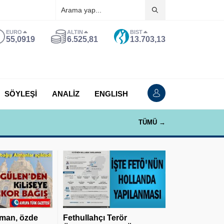
EURO
ALTIN
BIST
55,0919
6.525,81
13.703,13
SÖYLEŞİ
ANALİZ
ENGLISH
TÜMÜ →
man, özde
Fethullahçı Terör