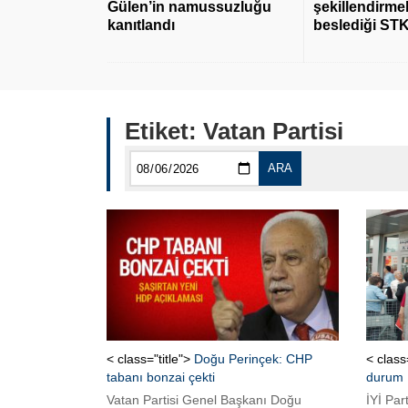
Gülen’in namussuzluğu
şekillendirmek
kanıtlandı
beslediği STK
Etiket:
Vatan Partisi
ARA
< class="title">
Doğu Perinçek: CHP
< class
tabanı bonzai çekti
durum
Vatan Partisi Genel Başkanı Doğu
İYİ Par