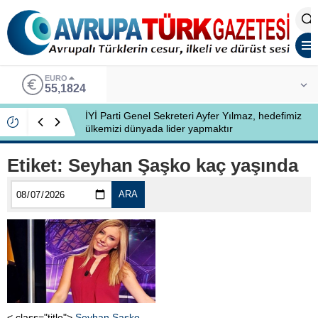
EURO
55,1824
İYİ Parti Genel Sekreteri Ayfer Yılmaz, hedefimiz
ülkemizi dünyada lider yapmaktır
Etiket:
Seyhan Şaşko kaç yaşında
ARA
< class="title">
Seyhan Şaşko