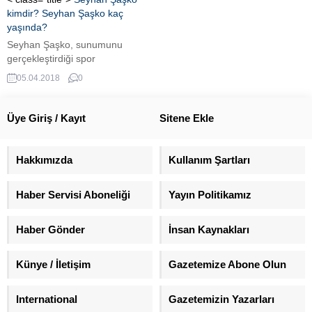
kimdir? Seyhan Şaşko kaç
yaşında?
Seyhan Şaşko, sunumunu
gerçekleştirdiği spor
programlarıyla birlikte
05.04.2018
0
futbolseverlerin de merak ettiği
isim oldu. Son dönemde
kariyerindeki başarısının yanı
Üye Giriş / Kayıt
Sitene Ekle
sıra özel hayatıyla da gündemde
yer alan Seyhan Şaşko, magazin
dünyasının ilgisini çekti. Güzel ve
Hakkımızda
Kullanım Şartları
başarılı sunucu Seyhan
Şaşko'nun hayatı merak konusu
Haber Servisi Aboneliği
Yayın Politikamız
oldu. Peki, Seyhan Şaşko kimdir
kaç yaşında ve nereli? İşte,...
Haber Gönder
İnsan Kaynakları
Künye / İletişim
Gazetemize Abone Olun
International
Gazetemizin Yazarları