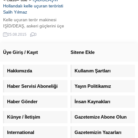
Hollandalı kelle uçuran teröristi
Salih Yılmaz
Kelle uçuran terör makinesi
IŞİD/DEAŞ, askeri güçlerini üçe
ayırdı. Naziler’in SS, ABD’nin
25.08.2015
0
Delta Force birliği gibi özel
askerlerden oluşan
‘İnghimasyun’ birliğinin
Üye Giriş / Kayıt
Sitene Ekle
komutanlarından biri de
IŞİD/DEAŞ'ın Türk asıllı Holladalı
Salih Yılmaz oldu.
Hakkımızda
Kullanım Şartları
Haber Servisi Aboneliği
Yayın Politikamız
Haber Gönder
İnsan Kaynakları
Künye / İletişim
Gazetemize Abone Olun
International
Gazetemizin Yazarları