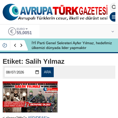
EURO
55,0051
İYİ Parti Genel Sekreteri Ayfer Yılmaz, hedefimiz
ülkemizi dünyada lider yapmaktır
Etiket:
Salih Yılmaz
ARA
< class="title">
IŞİD/DEAŞ’in