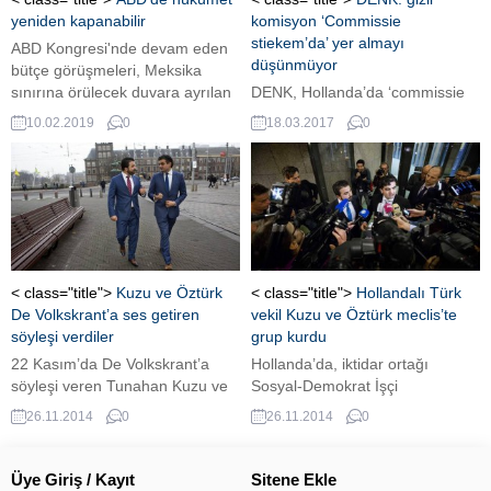
yeniden kapanabilir
komisyon ‘Commissie
stiekem’da’ yer almayı
ABD Kongresi'nde devam eden
düşünmüyor
bütçe görüşmeleri, Meksika
sınırına örülecek duvara ayrılan
DENK, Hollanda’da ‘commissie
fon ve sınırda tutuklananların
stiekem’ olarak bilinen parti
10.02.2019
0
18.03.2017
0
sayısı konusunda mutabakat
liderlerinin gizli toplantılarına
olmaması nedeniyle tıkandı.
katılmayacağını açıkladı.
< class="title">
Kuzu ve Öztürk
< class="title">
Hollandalı Türk
De Volkskrant’a ses getiren
vekil Kuzu ve Öztürk meclis’te
söyleşi verdiler
grup kurdu
22 Kasım’da De Volkskrant’a
Hollanda’da, iktidar ortağı
söyleşi veren Tunahan Kuzu ve
Sosyal-Demokrat İşçi
Selçuk Öztürk, partiden atılma
Partisi’nden (PvdA) geçen hafta
26.11.2014
0
26.11.2014
0
sürecinin nasıl geliştiğini şimdiye
ihraç edilen Türk kökenli
kadar açıklanmadık ayrıntılı ve
Hollanda milletvekilleri Selçuk
ilginç bilgiler vererek anlattılar.
Öztürk ve Tunahan Kuzu
Üye Giriş / Kayıt
Sitene Ekle