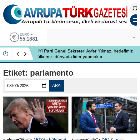
EURO
55,1881
İYİ Parti Genel Sekreteri Ayfer Yılmaz, hedefimiz
ülkemizi dünyada lider yapmaktır
Etiket:
parlamento
ARA
< class="title">
ABD’de hükümet
< class="title">
DENK: gizli