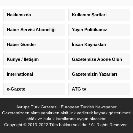
De Volkskrant’ta yer alan
mecliste kendi ‘Kuzu/Öztürk
söyleşide şimdiye kadar su
Grubu’ adını verdikleri gruplarını
yüzüne çıkmamış parti içi
kurdu.
Hakkımızda
Kullanım Şartları
kavgaların arka planını yansıtan
gerçekleri Hollanda kamuoyuyla
Haber Servisi Aboneliği
Yayın Politikamız
paylaştılar.
Haber Gönder
İnsan Kaynakları
Künye / İletişim
Gazetemize Abone Olun
International
Gazetemizin Yazarları
e-Gazete
ATG tv
Avrupa Türk Gazetesi | European Turkish Newspaper
Gazetemizden alıntı yapılırken aktif link verilerek kaynak gösterilmesi
ahlâk ve hukuk kurallarına uygun olacaktır.
Copyright © 2013-2022 Tüm hakları saklıdır. / All Rights Reserved.