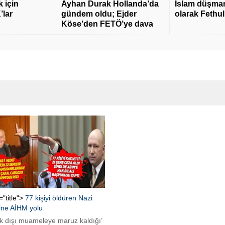
 için
Ayhan Durak Hollanda’da
İslam düşmanı
’lar
gündem oldu; Ejder
olarak Fethu
Köse’den FETÖ’ye dava
="title">
77 kişiyi öldüren Nazi
tine AİHM yolu
ık dışı muameleye maruz kaldığı’