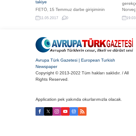
takiye
gerekçe
FETÖ, 15 Temmuz darbe girişiminin
Norveç 
ardından Avrupa'da örgütle özdeşleşen
katledi
11.05.2017
0
19.03
isimleri kullanmama ve kendini gizleme
Behring
politikası izlemeye başladı. Hollanda'da
gösterd
yayın yapan 'Zaman Vandaag' gazetesi
paçavrası, 3 Mayıs'tan itibaren "Zaman"
yerine "dipnot" anlamına gelen 'de
Kanttekening' adıyla yayın yapma kararı
aldı.
Avrupa Türk Gazetesi | European Turkish
Newspaper
Copyright © 2013-2022 Tüm hakları saklıdır. / All
Rights Reserved.
Application pek yakında okurlarımızla olacak.