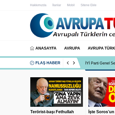
Hakkımızda
İlanlar
Mobil
Sitene Ekle
ANASAYFA
AVRUPA
AVRUPA TÜRK
FLAŞ HABER
İYİ Parti Genel S
Terörist-başı Fethullah
İşte Soros’un