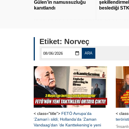
Gülen’in namussuzluğu
şekillendirmek
kanıtlandı
beslediği STK
Etiket:
Norveç
ARA
< class="title">
FETÖ Avrupa’da
< class
‘Zaman’ı sildi; Hollanda’da ‘Zaman
teröris
Vandaag’dan ‘de Kanttekening’e yeni
‘İnsanl