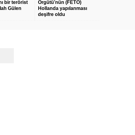
 bir terörist
Örgütü’nün (FETÖ)
llah Gülen
Hollanda yapılanması
deşifre oldu