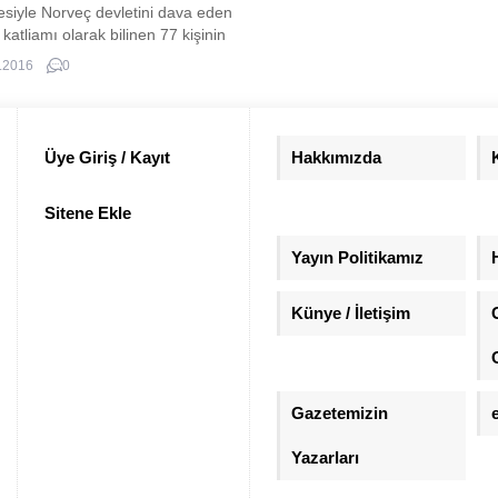
siyle Norveç devletini dava eden
katliamı olarak bilinen 77 kişinin
ldiği olayın tek hükümlüsü Anders
.2016
0
 Breivik ‘Nazi selamı’yla boy
i.
Üye Giriş / Kayıt
Hakkımızda
Sitene Ekle
Yayın Politikamız
Künye / İletişim
Gazetemizin
Yazarları