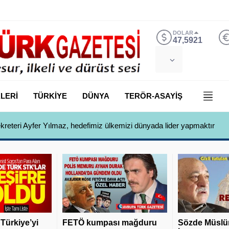
DOLAR
47,5921
LERİ
TÜRKİYE
DÜNYA
TERÖR-ASAYİŞ
ekreteri Ayfer Yılmaz, hedefimiz ülkemizi dünyada lider yapmaktır
 Türkiye’yi
FETÖ kumpası mağduru
Sözde Müslü