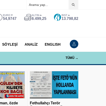
EURO
ALTIN
BIST
54,9747
6.499,25
13.798,82
SÖYLEŞİ
ANALİZ
ENGLISH
TÜMÜ →
man, özde
Fethullahçı Terör