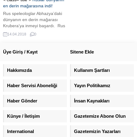
en derin mağarasına indi!
Rus speleologlar Abhazya’daki
dünyanın en derin mağarası
Krubera’ya inmeyi başardı. Rus
speleologlar, Abhazya’da
14.04.2018
0
bulunan ve dünyanın en derin
mağarası olarak kabul gören
Krubera’ya inmeyi başardı. 2190
Üye Giriş / Kayıt
Sitene Ekle
metre olarak bilinen mağaraya 1
haftada inen speleologlar
mağaranın derinliğinin aslında
Hakkımızda
Kullanım Şartları
2212 metre olduğunu tespit etti.
Daha önce Amerikalılardan
Haber Servisi Aboneliği
Yayın Politikamız
Avrupalılara kadar birçok
speleologun inmeye...
Haber Gönder
İnsan Kaynakları
Künye / İletişim
Gazetemize Abone Olun
International
Gazetemizin Yazarları