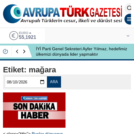
EURO
55,1921
İYİ Parti Genel Sekreteri Ayfer Yılmaz, hedefimiz
ülkemizi dünyada lider yapmaktır
Etiket:
mağara
ARA
< class="title">
Ruslar dünyanın