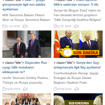
görüşmesiyle ilgili son dakika
İdlib’e saldırıları sürüyor: 5 ölü
açıklaması
Suriye'de Beşşar Esed rejimi ve
Milli Savunma Bakanı Hulusi
İran destekli terörist grupların
Akar ve Rusya Savunma Bakanı
"İdlib Gerginliği Azaltma Bölgesi"
Sergey Şoygu arasındaki
sınırları içerisindeki yerleşim
11.02.2019
0
11.02.2019
0
görüşmede, her türlü
yerlerine düzenlediği topçu
provokasyona rağmen barış ve
saldırılarında aynı aileden ikisi
istikrarın sağlanması için İdlib’de
çocuk 5 sivil hayatını kaybetti.
istihbarat ve silahlı kuvvetler
unsurlarınca sürdürülen iş
birliğinin önemi ve devamına
vurgu yapıldığı bildirildi.
< class="title">
Düşürülen Rus
< class="title">
Suriye’den Soçi
uçagı İdlib mutakatını
anlaşmasıyla ilgili flaş açıklama!
etkileyecek mi?
Cumhurbaşkanı Recep; tayyip
remlin Sözcüsü Dmitriy Peskov,
Erdoğan ile Rusya Devlet
Türkiye ve Rusya arasında
Başkanı Vladimir Putin
varılan İdlib anlaşmasının,
arasındaki İdlib anlaşmasıyla
19.09.2018
0
19.09.2018
0
Suriye’nin geleceği açısından
ilgili Esed rejiminden ilk açıklama
son derece önemli olduğunu
geldi: Memnuniyetle
belirterek, "Suriye’de düşen Rus
karşılıyoruz...