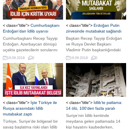
uçağı bu anlaşmayı asla
etkilemeyecek." dedi.
< class="title">
Cumhurbaşkanı
< class="title">
Erdoğan Putin
Erdoğan’dan İdlib uyarısı
zirvesinde mutabakat sağlandı
Cumhurbaşkanı Recep Tayyip
Başkan Recep Tayyip Erdoğan
Erdoğan, Azerbaycan dönüşü
ve Rusya Devlet Başkanı
uçakta gazetecilerin sorularını
Vladimir Putin başkanlığındaki
cevapladı. Rusya ziyareti öncesi
heyetlerarası görüşme
19.09.2018
0
19.09.2018
0
tarafları İdlib konusunda uyaran
tamamlandı. İki lider Rusya'nın
Erdoğan, askeri harekatın
Soçi kentinde ortak basın
devamı halinde sonuçlarının ağır
toplantısı düzenleyerek soruları
olacağını söyledi.
cevaplandırdı.
< class="title">
İşte Türkiye ile
< class="title">
İdlib’te patlama:
Rusya arasındaki İdlib
14 ölü, 100’den fazla yaralı
mutabakat zaptı
Suriye’nin İdlib kentinde
Türkiye, Suriye'de bölgesel bir
meydana gelen patlamada 14
savaş başlatma riski olan İdlib
kişi hayatını kaybederken,