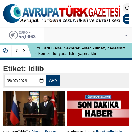
EURO
55,0063
İYİ Parti Genel Sekreteri Ayfer Yılmaz, hedefimiz
ülkemizi dünyada lider yapmaktır
Etiket:
İdlib
ARA
< class="title">
Akar – Şoygu
< class="title">
Esed rejiminin