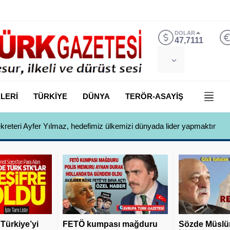
DOLAR
47,7111
LERİ
TÜRKİYE
DÜNYA
TERÖR-ASAYİŞ
ekreteri Ayfer Yılmaz, hedefimiz ülkemizi dünyada lider yapmaktır
 Türkiye’yi
FETÖ kumpası mağduru
Sözde Müslü