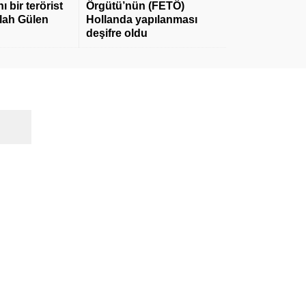
 bir terörist
Örgütü’nün (FETÖ)
llah Gülen
Hollanda yapılanması
deşifre oldu