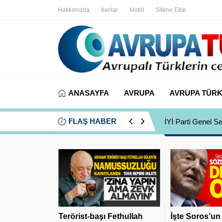
Hakkımızda
İlanlar
Mobil
Sitene Ekle
ANASAYFA
AVRUPA
AVRUPA TÜRK
FLAŞ HABER
İYİ Parti Genel S
Terörist-başı Fethullah
İşte Soros’un