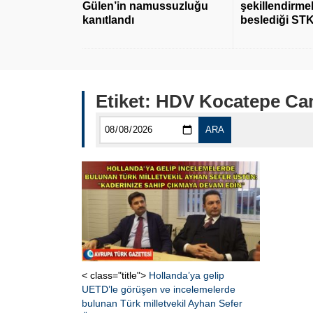
Gülen’in namussuzluğu
şekillendirmek
kanıtlandı
beslediği STK
Etiket:
HDV Kocatepe Ca
ARA
< class="title">
Hollanda’ya gelip
UETD’le görüşen ve incelemelerde
bulunan Türk milletvekil Ayhan Sefer