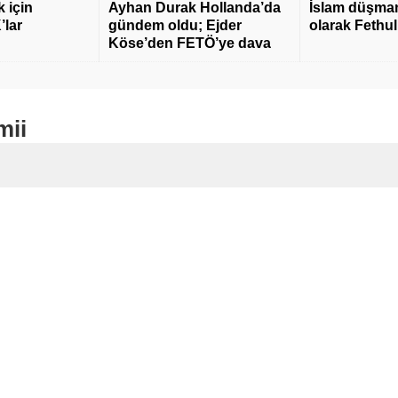
 için
Ayhan Durak Hollanda’da
İslam düşmanı
’lar
gündem oldu; Ejder
olarak Fethu
Köse’den FETÖ’ye dava
mii