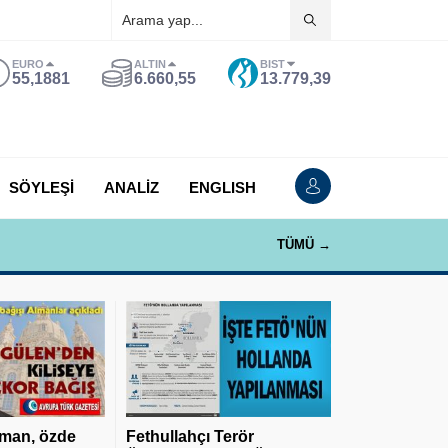
EURO
ALTIN
BIST
55,1881
6.660,55
13.779,39
SÖYLEŞİ
ANALİZ
ENGLISH
TÜMÜ →
man, özde
Fethullahçı Terör