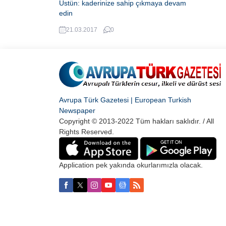
Üstün: kaderinize sahip çıkmaya devam
edin
AK Parti Sakarya Milletvekili ve TBMM
21.03.2017
0
eski İnsan Hakları İnceleme Komisyonu
Başkanı Ayhan Sefer Üstün, Hollanda'ya
gerçekleştirdiği ziyarette bu ülkedeki
Türk sivil toplum kuruluşları'yla buluştu.
Avrupa Türk Gazetesi | European Turkish
Newspaper
Copyright © 2013-2022 Tüm hakları saklıdır. / All
Rights Reserved.
Application pek yakında okurlarımızla olacak.