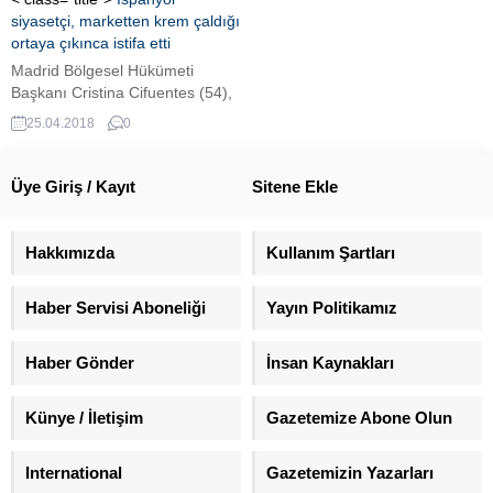
siyasetçi, marketten krem çaldığı
ortaya çıkınca istifa etti
Madrid Bölgesel Hükümeti
Başkanı Cristina Cifuentes (54),
2011 yılında bir marketten krem
25.04.2018
0
çaldığına dair görüntülerin
ortaya çıkmasının ardından istifa
etti. Cifuentes’in yüksek lisans
Üye Giriş / Kayıt
Sitene Ekle
diplomasının da sahte olduğu
iddia ediliyordu. Madrid Bölgesel
Hükümeti Başkanı Cristina
Hakkımızda
Kullanım Şartları
Cifuentes, hakkında çıkan
‘hırsızlık’ ve ‘belgede sahtecilik’
Haber Servisi Aboneliği
Yayın Politikamız
gibi iddialar nedeniyle istifa etti.
Hakkında önce yüksek lisans...
Haber Gönder
İnsan Kaynakları
Künye / İletişim
Gazetemize Abone Olun
International
Gazetemizin Yazarları