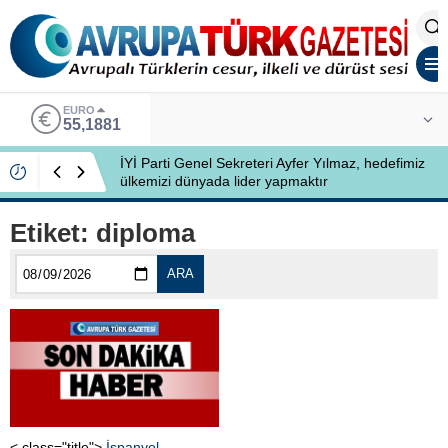
EURO
55,1881
İYİ Parti Genel Sekreteri Ayfer Yılmaz, hedefimiz
ülkemizi dünyada lider yapmaktır
Etiket:
diploma
ARA
< class="title">
İspanyol