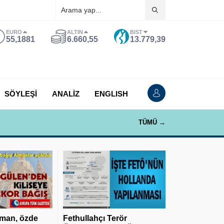
EURO
ALTIN
BIST
55,1881
6.660,55
13.779,39
SÖYLEŞİ
ANALİZ
ENGLISH
TÜMÜ →
man, özde
Fethullahçı Terör