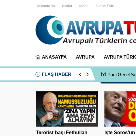
Hakkımızda
İlanlar
Mobil
Sitene Ekle
ANASAYFA
AVRUPA
AVRUPA TÜRK
FLAŞ HABER
İYİ Parti Genel S
Terörist-başı Fethullah
İşte Soros’un