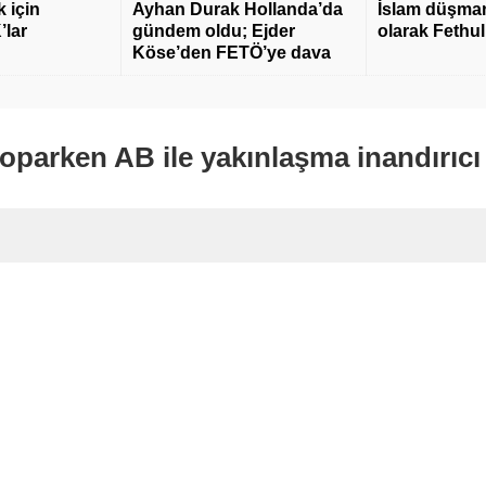
 için
Ayhan Durak Hollanda’da
İslam düşmanı
’lar
gündem oldu; Ejder
olarak Fethu
Köse’den FETÖ’ye dava
koparken AB ile yakınlaşma inandırıcı