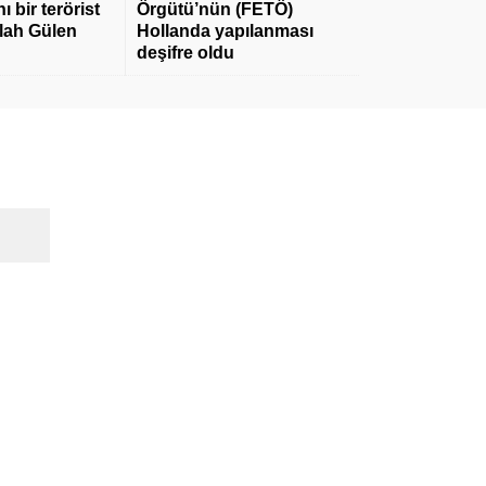
 bir terörist
Örgütü’nün (FETÖ)
llah Gülen
Hollanda yapılanması
deşifre oldu