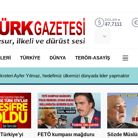
DOLAR
47,7111
LERİ
TÜRKİYE
DÜNYA
TERÖR-ASAYİŞ
ekreteri Ayfer Yılmaz, hedefimiz ülkemizi dünyada lider yapmaktır
 Türkiye’yi
FETÖ kumpası mağduru
Sözde Müslü