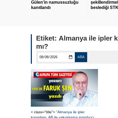
Gülen’in namussuzluğu
şekillendirmek
kanıtlandı
beslediği STK
Etiket:
Almanya ile ipler 
mı?
ARA
< class="title">
“Almanya ile ipler
koparken, AB ile yakınlaşma inandırıcı