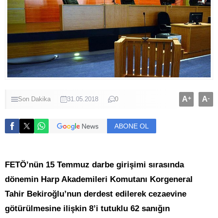
A
+
A
-
Son Dakika
31.05.2018
0
ABONE OL
FETÖ’nün 15 Temmuz darbe girişimi sırasında
dönemin Harp Akademileri Komutanı Korgeneral
Tahir Bekiroğlu’nun derdest edilerek cezaevine
götürülmesine ilişkin 8’i tutuklu 62 sanığın