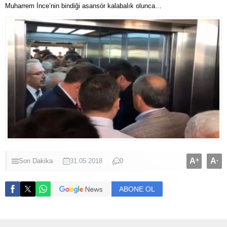
Muharrem İnce’nin bindiği asansör kalabalık olunca…
A
+
A
-
Son Dakika
31.05.2018
0
ABONE OL