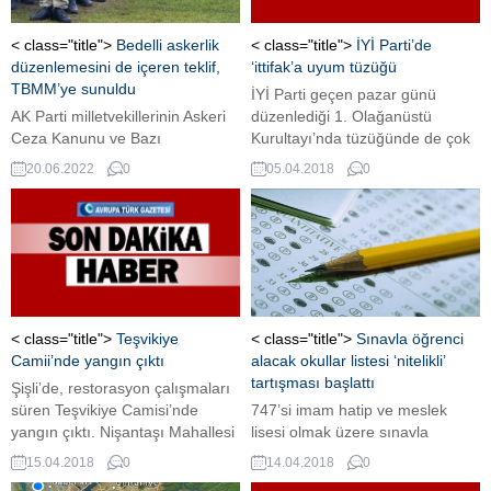
< class="title">
Bedelli askerlik
< class="title">
İYİ Parti’de
düzenlemesini de içeren teklif,
‘ittifak’a uyum tüzüğü
TBMM’ye sunuldu
İYİ Parti geçen pazar günü
AK Parti milletvekillerinin Askeri
düzenlediği 1. Olağanüstü
Ceza Kanunu ve Bazı
Kurultayı’nda tüzüğünde de çok
Kanunlarda Değişiklik
sayıda değişikliğe gitti. İYİ
20.06.2022
0
05.04.2018
0
Yapılmasına Dair Kanun Teklifi
Parti’nin tüzüğü, “İttifak
TBMM Başkanlığına sunuldu.
Yasası”na uygun hale getirildi.
Yoklama kaçağı, saklı veya
bakaya olup bedelli askerlikten
yararlanamayanlar bu hizmetten
faydalanabilecek.
< class="title">
Teşvikiye
< class="title">
Sınavla öğrenci
Camii’nde yangın çıktı
alacak okullar listesi ‘nitelikli’
tartışması başlattı
Şişli’de, restorasyon çalışmaları
süren Teşvikiye Camisi’nde
747’si imam hatip ve meslek
yangın çıktı. Nişantaşı Mahallesi
lisesi olmak üzere sınavla
Teşvikiye Caddesi’nde bulunan
öğrenci alacağı açıklanan 1367
15.04.2018
0
14.04.2018
0
ve bir süredir restorasyon
okulun nasıl hazırlandığı