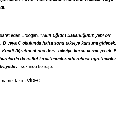
ndı.
 işaret eden Erdoğan,
“Milli Eğitim Bakanlığımız yeni bir
, B veya C okulunda hafta sonu takviye kursuna gidecek
k. Kendi öğretmeni ona ders, takviye kursu vermeyecek.
 buralarda da millet kıraathanelerinde rehber öğretmenle
akviyedir.”
şeklinde konuştu.
tırmamız lazım VİDEO