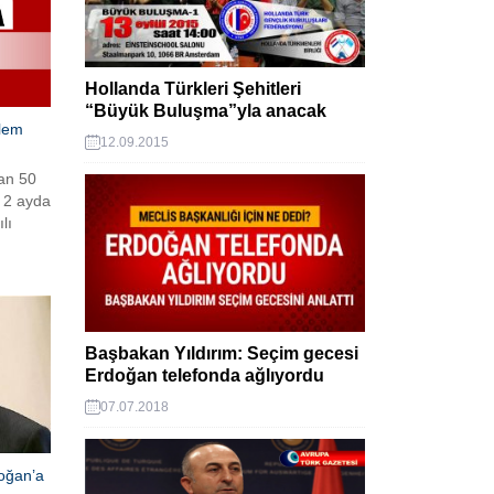
Hollanda Türkleri Şehitleri
“Büyük Buluşma”yla anacak
ylem
12.09.2015
an 50
r 2 ayda
lı
eknik
 devam
.
mdiden
Başbakan Yıldırım: Seçim gecesi
ış
Erdoğan telefonda ağlıyordu
07.07.2018
doğan’a