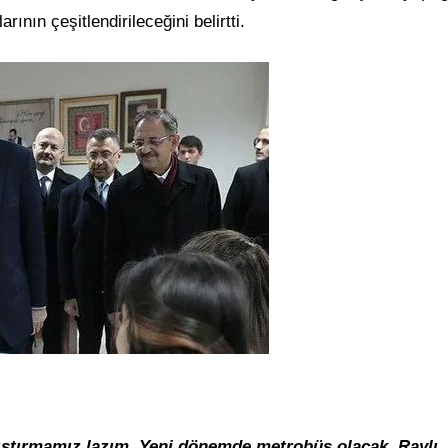
nın çeşitlendirileceğini belirtti.
ıştırmamız lazım. Yeni dönemde metrobüs olacak. Raylı