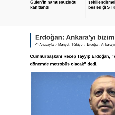
Gülen’in namussuzluğu
şekillendirmek
kanıtlandı
beslediği STK
Erdoğan: Ankara’yı bizim
Anasayfa
Manşet
,
Türkiye
Erdoğan: Ankara’y
Cumhurbaşkanı Recep Tayyip Erdoğan, “An
dönemde metrobüs olacak” dedi.