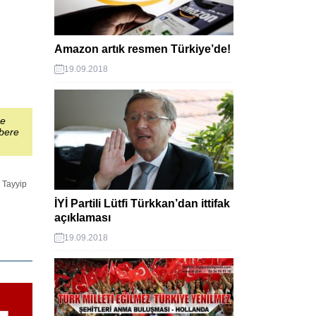
Amazon artık resmen Türkiye’de!
19.09.2018
şe
abere
 Tayyip
İYİ Partili Lütfi Türkkan’dan ittifak
açıklaması
19.09.2018