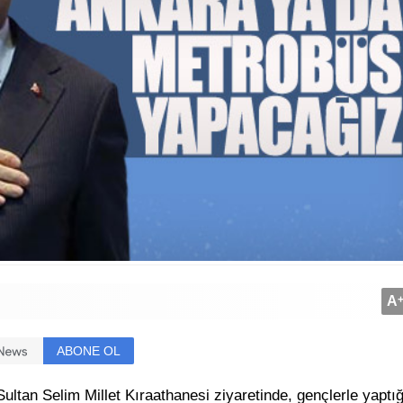
A
ABONE OL
ltan Selim Millet Kıraathanesi ziyaretinde, gençlerle yaptığ