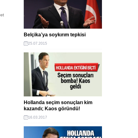
et
şbakanı
şleri,
Belçika’ya soykırım tepkisi
an
25.07.2015
e oy
Hollanda seçim sonuçları kim
kazandı; Kaos göründü!
16.03.2017