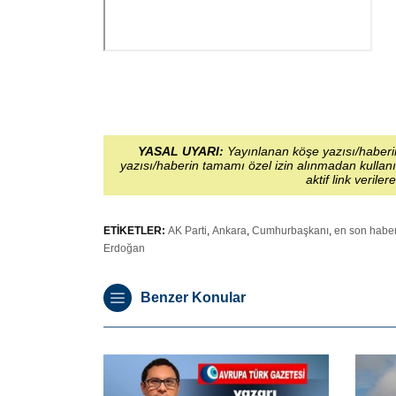
YASAL UYARI:
Yayınlanan köşe yazısı/haberin
yazısı/haberin tamamı özel izin alınmadan kullanı
aktif link veriler
ETİKETLER:
AK Parti
,
Ankara
,
Cumhurbaşkanı
,
en son habe
Erdoğan
Benzer Konular