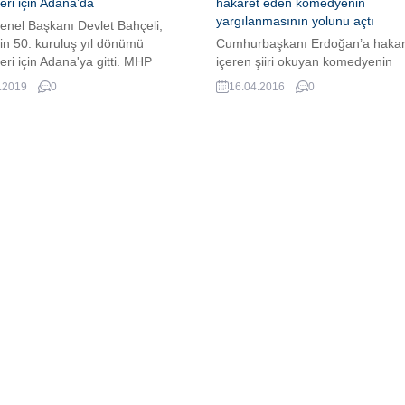
kleri için Adana’da
hakaret eden komedyenin
yargılanmasının yolunu açtı
nel Başkanı Devlet Bahçeli,
nin 50. kuruluş yıl dönümü
Cumhurbaşkanı Erdoğan’a hakar
kleri için Adana'ya gitti. MHP
içeren şiiri okuyan komedyenin
aşkanı Bahçeli'nin, yarın
yargılanmasıyla ilgili kararda Ba
.2019
0
16.04.2016
0
anın yapılacağı TÜYAP Adana
Merkel'in oyu belirleyici oldu. Dışi
rarası Fuar ve Kongre
İçişleri ve Adalet Bakanı ile yapıl
'nde partililere sesleneceği
oylamada Merkel, Erdoğan lehin
di.
kullandı.