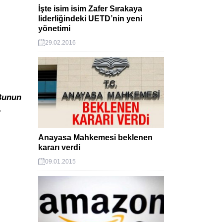
İşte isim isim Zafer Sırakaya
liderliğindeki UETD’nin yeni
yönetimi
29.02.2016
.
 Bunun
r
Anayasa Mahkemesi beklenen
kararı verdi
09.01.2015