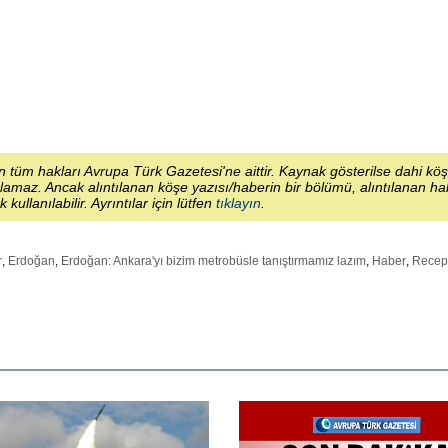
 tüm hakları Avrupa Türk Gazetesi'ne aittir. Kaynak gösterilse dahi kö
lamaz. Ancak alıntılanan köşe yazısı/haberin bir bölümü, alıntılanan h
ek kullanılabilir. Ayrıntılar için lütfen
tıklayın
.
r
,
Erdoğan
,
Erdoğan: Ankara'yı bizim metrobüsle tanıştırmamız lazım
,
Haber
,
Recep