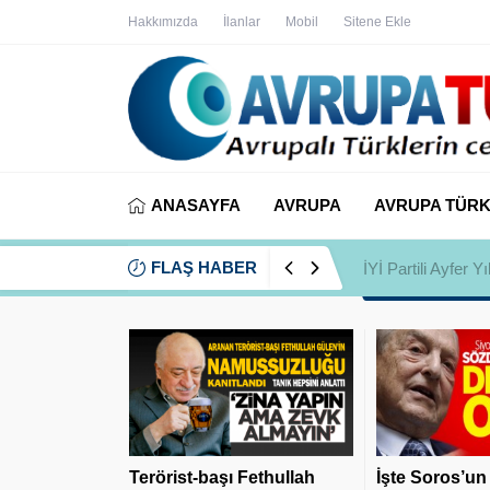
Hakkımızda
İlanlar
Mobil
Sitene Ekle
ANASAYFA
AVRUPA
AVRUPA TÜRK
FLAŞ HABER
İYİ Partili Ayfer
Terörist-başı Fethullah
İşte Soros’un