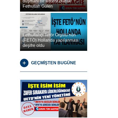
düşmanı bir terörist olarak
Fethullah Gülen
Fethullahçı Terör Örgütü’nün
(FETÖ) Hollanda yapılanması
deşifre oldu
GEÇMİŞTEN BUGÜNE