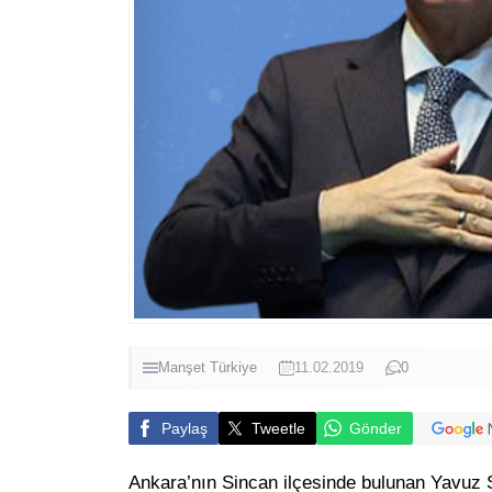
Manşet
Türkiye
11.02.2019
0
Paylaş
Tweetle
Gönder
Ankara’nın Sincan ilçesinde bulunan Yavuz Su