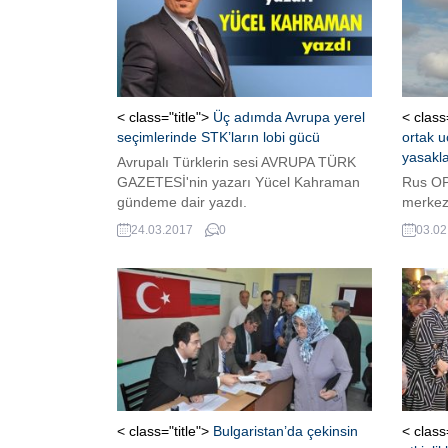
< class="title">
Üç adımda Avrupa yerel
< class
seçimlerinde STK’ların lobi gücü
ortak u
yasakl
Avrupalı Türklerin sesi AVRUPA TÜRK
GAZETESİ'nin yazarı Yücel Kahraman
Rus OP
gündeme dair yazdı.
merkezl
yardım
24.03.2017
0
03.02
hükümet
Ukrayna
gelişti
< class="title">
Bulgaristan’da çekinsin
< class