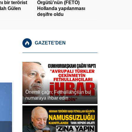
 bir terörist
Örgütü’nün (FETÖ)
llah Gülen
Hollanda yapılanması
deşifre oldu
GAZETE'DEN
Önemli çağrı; Fethullahçıları bu
numaraya ihbar edin