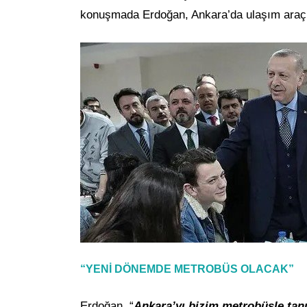
konuşmada Erdoğan, Ankara’da ulaşım araçları
“YENİ DÖNEMDE METROBÜS OLACAK”
Erdoğan, “
Ankara’yı bizim metrobüsle tan