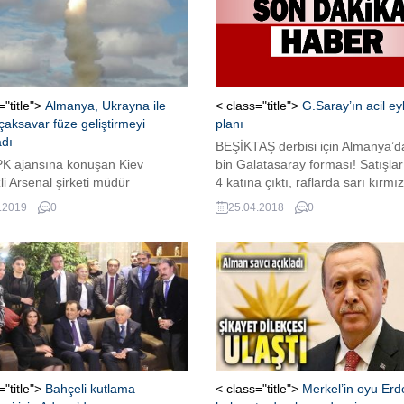
="title">
Almanya, Ukrayna ile
< class="title">
G.Saray’ın acil e
çaksavar füze geliştirmeyi
planı
adı
BEŞİKTAŞ derbisi için Almanya’d
K ajansına konuşan Kiev
bin Galatasaray forması! Satışla
i Arsenal şirketi müdür
4 katına çıktı, raflarda sarı kırmızı
cısı Aleksandr Kloçko, Alman
forma kalmadı… Galatasaray’ın t
.2019
0
25.04.2018
0
inin Rheinmetall şirketine
direktör Fatih Terim önderliğinde
'yla ortak uçaksavar füzesi
şampiyonluk yarışına son sürat
rmeyi yasakladığını söyledi.
etmesi ilgiyi de iyiden iyiye artırdı
Galatasaray Kulübü bu sezon şi
toplamda 300 bin adet forma sat
rakamına ulaştı. GS...
="title">
Bahçeli kutlama
< class="title">
Merkel’in oyu Er