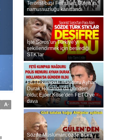
Terörist-başı Fethullah Gülen’in
namussuzluğu kanıtlandı
İşte Soros’un Türkiye’yi
şekillendirmek için beslediği
STK’lar
FETÖ kumpası mağduru Ayhan
Durak Hollanda’da gündem
oldu; Ejder Köse’den FETÖ’ye
dava
+
A
-
Sözde Müslüman, özde İslam
ı