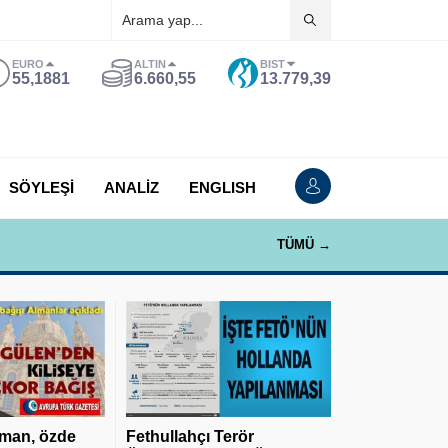
EURO
ALTIN
BIST
55,1881
6.660,55
13.779,39
SÖYLEŞİ
ANALİZ
ENGLISH
TÜMÜ →
man, özde
Fethullahçı Terör