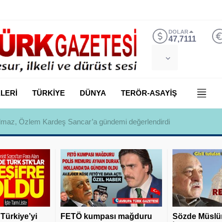
DOLAR
47,7111
LERİ
TÜRKİYE
DÜNYA
TERÖR-ASAYİŞ
 Yılmaz, Özlem Kardeş Sancar’a gündemi değerlendirdi
 Türkiye’yi
FETÖ kumpası mağduru
Sözde Müslü