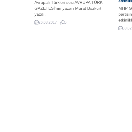
etkinli
Avrupalı Türkleri sesi AVRUPA TÜRK
GAZETESİ'nin yazarı Murat Bozkurt
MHP Ge
yazdı.
partisi
etkinli
26.03.2017
0
Genel B
08.02
kutlam
Ulusla
Merkezi
öğrenil