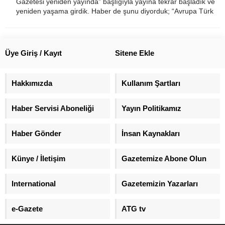
Gazetesi yeniden yayında” başlığıyla yayına tekrar başladık ve
yeniden yaşama girdik. Haber de şunu diyorduk; “Avrupa Türk
Gazetesi yeniden yayında, hayırlı ve uğurlu olsun. 5-13 Nisan
2013’te yola çıktığımız günden bugüne...
Üye Giriş / Kayıt
Sitene Ekle
Hakkımızda
Kullanım Şartları
Haber Servisi Aboneliği
Yayın Politikamız
Haber Gönder
İnsan Kaynakları
Künye / İletişim
Gazetemize Abone Olun
International
Gazetemizin Yazarları
e-Gazete
ATG tv